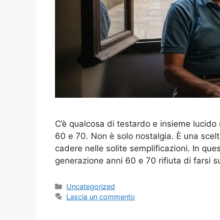
C’è qualcosa di testardo e insieme lucido n
60 e 70. Non è solo nostalgia. È una scelt
cadere nelle solite semplificazioni. In qu
generazione anni 60 e 70 rifiuta di farsi 
Categorie
Uncategorized
Lascia un commento