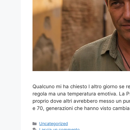
Qualcuno mi ha chiesto l altro giorno se r
regola ma una temperatura emotiva. La Ps
proprio dove altri avrebbero messo un punto
e 70, generazioni che hanno visto cambia
Categorie
Uncategorized
Lascia un commento