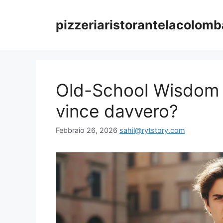
Vai
al
pizzeriaristorantelacolomba
contenuto
Old-School Wisdom 
vince davvero?
Febbraio 26, 2026
sahil@rytstory.com